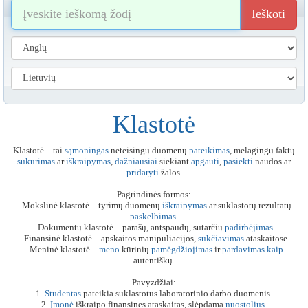
Ieškoti
Klastotė
Klastotė – tai
sąmoningas
neteisingų duomenų
pateikimas
, melagingų faktų
sukūrimas
ar
iškraipymas
,
dažniausiai
siekiant
apgauti
,
pasiekti
naudos ar
pridaryti
žalos.
Pagrindinės formos:
- Mokslinė klastotė – tyrimų duomenų
iškraipymas
ar suklastotų rezultatų
paskelbimas
.
- Dokumentų klastotė – parašų, antspaudų, sutarčių
padirbėjimas
.
- Finansinė klastotė – apskaitos manipuliacijos,
sukčiavimas
ataskaitose.
- Meninė klastotė –
meno
kūrinių
pamėgdžiojimas
ir
pardavimas
kaip
autentiškų.
Pavyzdžiai:
1.
Studentas
pateikia suklastotus laboratorinio darbo duomenis.
2.
Įmonė
iškraipo finansines ataskaitas, slėpdama
nuostolius
.