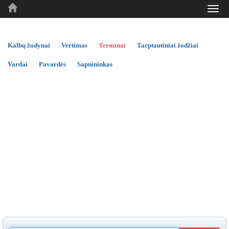
Toggl
..
..
..
navig
Kalbų žodynai
Vertimas
Terminai
Tarptautiniai žodžiai
Vardai
Pavardės
Sapnininkas