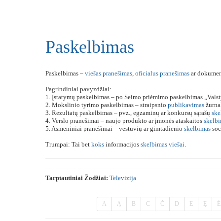
Paskelbimas
Paskelbimas –
viešas
pranešimas
,
oficialus
pranešimas
ar dokument
Pagrindiniai pavyzdžiai:
1. Įstatymų paskelbimas – po Seimo priėmimo paskelbimas „Valst
2. Mokslinio tyrimo paskelbimas – straipsnio
publikavimas
žurna
3. Rezultatų paskelbimas – pvz., egzaminų ar konkursų sąrašų
ske
4. Verslo pranešimai – naujo produkto ar įmonės ataskaitos
skelb
5. Asmeniniai pranešimai – vestuvių ar gimtadienio
skelbimas
soc
Trumpai: Tai bet
koks
informacijos
skelbimas
viešai
.
Tarptautiniai Žodžiai:
Televizija
A
Ą
B
C
Č
D
E
Ę
Ė