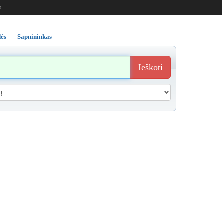
s
ės
Sapnininkas
Ieškoti