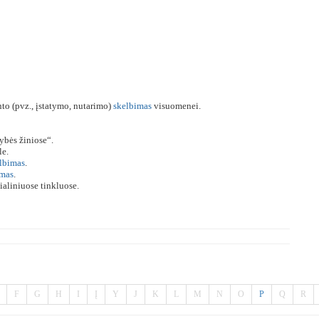
o (pvz., įstatymo, nutarimo)
skelbimas
visuomenei.
ybės žiniose“.
le.
lbimas
.
imas
.
ialiniuose tinkluose.
F
G
H
I
Į
Y
J
K
L
M
N
O
P
Q
R