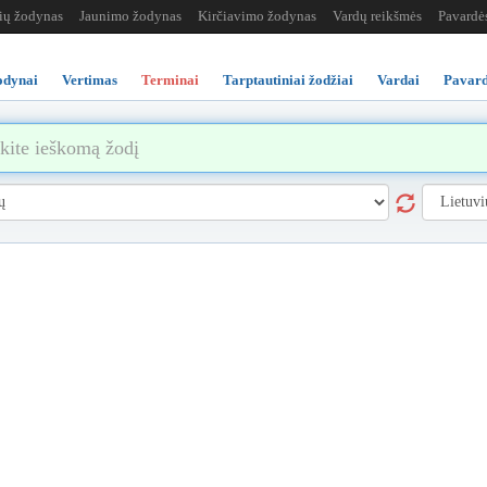
žių žodynas
Jaunimo žodynas
Kirčiavimo žodynas
Vardų reikšmės
Pavardė
odynai
Vertimas
Terminai
Tarptautiniai žodžiai
Vardai
Pavard