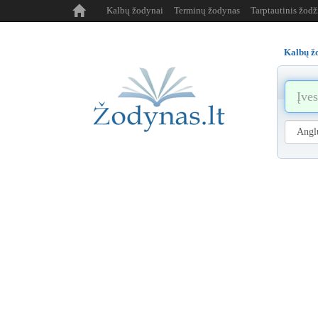
Kalbų žodynai
Terminų žodynas
Tarptautinis žod
Kalbų ž