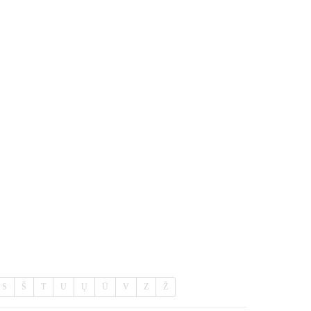
S
Š
T
U
Ų
Ū
V
Z
Ž