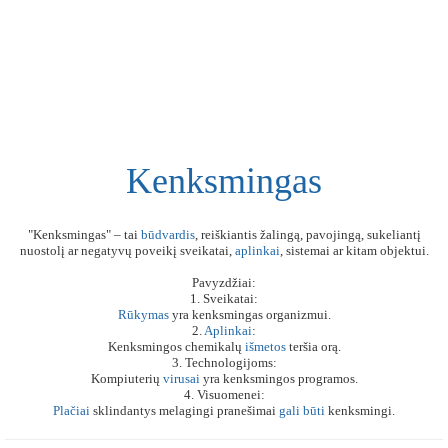
Kenksmingas
"Kenksmingas" – tai
būdvardis
, reiškiantis žalingą, pavojingą, sukeliantį
nuostolį ar negatyvų poveikį sveikatai,
aplinkai
, sistemai ar kitam objektui.
Pavyzdžiai:
1. Sveikatai:
Rūkymas
yra kenksmingas organizmui.
2.
Aplinkai
:
Kenksmingos chemikalų
išmetos
teršia orą.
3. Technologijoms:
Kompiuterių
virusai
yra kenksmingos programos.
4. Visuomenei:
Plačiai
sklindantys melagingi pranešimai
gali
būti
kenksmingi.