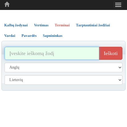
Toggl
..
..
..
navig
Kalbų žodynai
Vertimas
Terminai
Tarptautiniai žodžiai
Vardai
Pavardės
Sapnininkas
Ieškoti