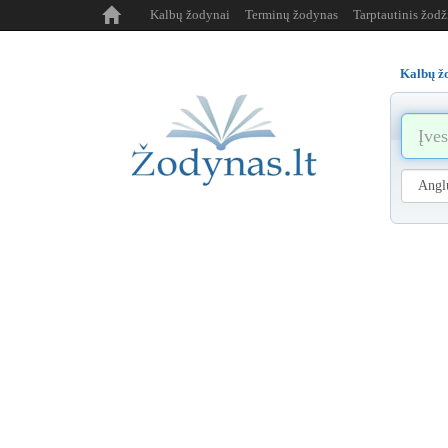
Kalbų žodynai
Terminų žodynas
Tarptautinis žod
Kalbų ž