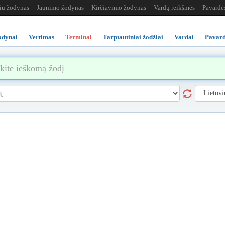
žių žodynas
Jaunimo žodynas
Kirčiavimo žodynas
Vardų reikšmės
Pavardė
odynai
Vertimas
Terminai
Tarptautiniai žodžiai
Vardai
Pavard