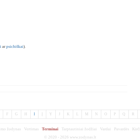
i
ar
psichiškai
).
F
G
H
I
Į
Y
J
K
L
M
N
O
P
Q
R
imo žodynas
Vertimas
Terminai
Tarptautiniai žodžiai
Vardai
Pavardės
Kirč
© 2020 - 2026
www.zodynas.lt