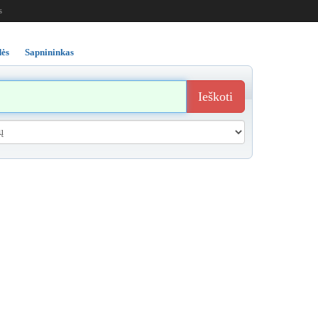
s
ės
Sapnininkas
Ieškoti