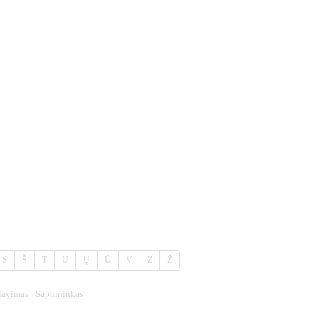
S
Š
T
U
Ų
Ū
V
Z
Ž
iavimas
Sapnininkas