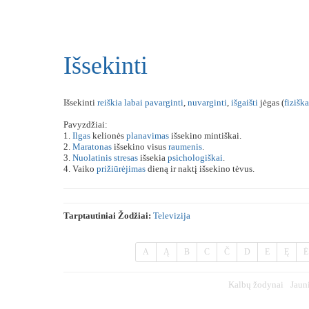
Išsekinti
Išsekinti
reiškia
labai
pavarginti
,
nuvarginti
,
išgaišti
jėgas (
fiziška
Pavyzdžiai:
1.
Ilgas
kelionės
planavimas
išsekino mintiškai.
2.
Maratonas
išsekino visus
raumenis
.
3.
Nuolatinis
stresas
išsekia
psichologiškai
.
4. Vaiko
prižiūrėjimas
dieną ir naktį išsekino tėvus.
Tarptautiniai Žodžiai:
Televizija
A
Ą
B
C
Č
D
E
Ę
Ė
Kalbų žodynai
Jaun