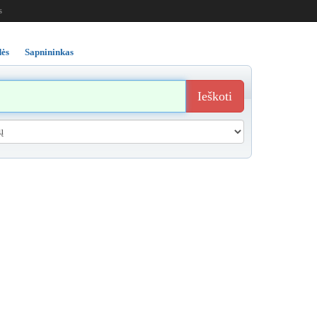
s
ės
Sapnininkas
Ieškoti