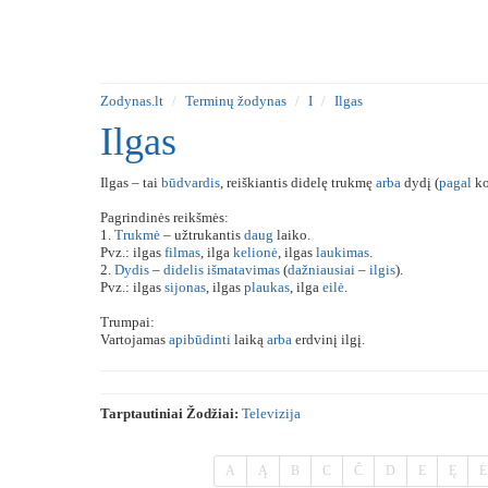
Zodynas.lt
Terminų žodynas
I
Ilgas
Ilgas
Ilgas – tai
būdvardis
, reiškiantis didelę trukmę
arba
dydį (
pagal
ko
Pagrindinės reikšmės:
1.
Trukmė
– užtrukantis
daug
laiko.
Pvz.: ilgas
filmas
, ilga
kelionė
, ilgas
laukimas
.
2.
Dydis
–
didelis
išmatavimas
(
dažniausiai
–
ilgis
).
Pvz.: ilgas
sijonas
, ilgas
plaukas
, ilga
eilė
.
Trumpai:
Vartojamas
apibūdinti
laiką
arba
erdvinį ilgį.
Tarptautiniai Žodžiai:
Televizija
A
Ą
B
C
Č
D
E
Ę
Ė