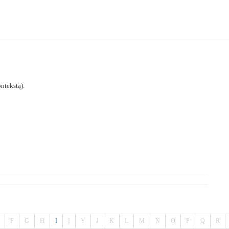
ntekstą).
F
G
H
I
Į
Y
J
K
L
M
N
O
P
Q
R