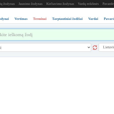
žių žodynas
Jaunimo žodynas
Kirčiavimo žodynas
Vardų reikšmės
Pavardė
odynai
Vertimas
Terminai
Tarptautiniai žodžiai
Vardai
Pavard