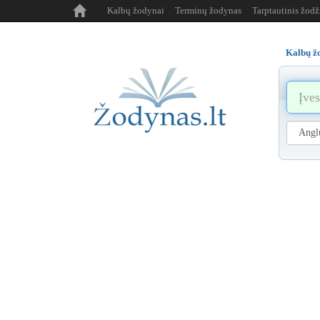
Kalbų žodynai
Terminų žodynas
Tarptautinis žod
Kalbų ž