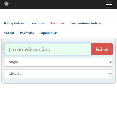
Toggl
..
..
..
navig
Kalbų žodynai
Vertimas
Terminai
Tarptautiniai žodžiai
Vardai
Pavardės
Sapnininkas
Ieškoti