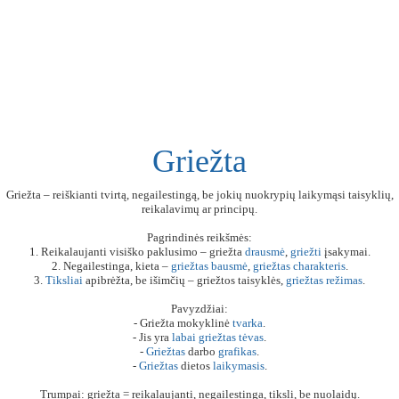
Griežta
Griežta – reiškianti tvirtą, negailestingą, be jokių nuokrypių laikymąsi taisyklių,
reikalavimų ar principų.
Pagrindinės reikšmės:
1. Reikalaujanti visiško paklusimo – griežta
drausmė
,
griežti
įsakymai.
2. Negailestinga, kieta –
griežtas
bausmė
,
griežtas
charakteris
.
3.
Tiksliai
apibrėžta, be išimčių – griežtos taisyklės,
griežtas
režimas
.
Pavyzdžiai:
- Griežta mokyklinė
tvarka
.
- Jis yra
labai
griežtas
tėvas
.
-
Griežtas
darbo
grafikas
.
-
Griežtas
dietos
laikymasis
.
Trumpai: griežta = reikalaujanti, negailestinga, tiksli, be nuolaidų.