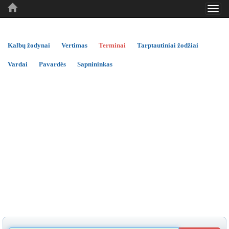
Toggl
..
..
..
navig
Kalbų žodynai
Vertimas
Terminai
Tarptautiniai žodžiai
Vardai
Pavardės
Sapnininkas