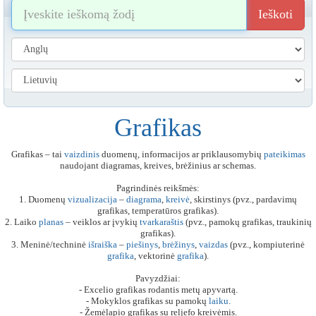
Ieškoti
Grafikas
Grafikas – tai
vaizdinis
duomenų, informacijos ar priklausomybių
pateikimas
naudojant diagramas, kreives, brėžinius ar schemas.
Pagrindinės reikšmės:
1. Duomenų
vizualizacija
–
diagrama
,
kreivė
, skirstinys (pvz., pardavimų
grafikas, temperatūros grafikas).
2. Laiko
planas
– veiklos ar įvykių
tvarkaraštis
(pvz., pamokų grafikas, traukinių
grafikas).
3. Meninė/techninė
išraiška
–
piešinys
,
brėžinys
,
vaizdas
(pvz., kompiuterinė
grafika
, vektorinė
grafika
).
Pavyzdžiai:
- Excelio grafikas rodantis metų apyvartą.
- Mokyklos grafikas su pamokų
laiku
.
- Žemėlapio grafikas su reljefo kreivėmis.