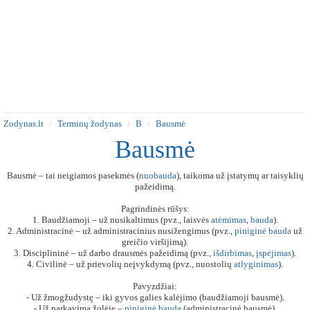
Zodynas.lt
Terminų žodynas
B
Bausmė
Bausmė
Bausmė – tai neigiamos pasekmės (
nuobauda
), taikoma už įstatymų ar taisyklių
pažeidimą.
Pagrindinės rūšys:
1. Baudžiamoji – už nusikaltimus (pvz., laisvės
atėmimas
,
bauda
).
2. Administracinė – už administracinius nusižengimus (pvz.,
piniginė
bauda
už
greičio viršijimą).
3. Disciplininė – už darbo drausmės pažeidimą (pvz.,
išdirbimas
,
įspėjimas
).
4. Civilinė – už prievolių neįvykdymą (pvz., nuostolių
atlyginimas
).
Pavyzdžiai:
- Už žmogžudystę – iki gyvos galies kalėjimo (baudžiamoji bausmė).
- Už parkavimą žolėje –
piniginė
bauda
(administracinė bausmė).