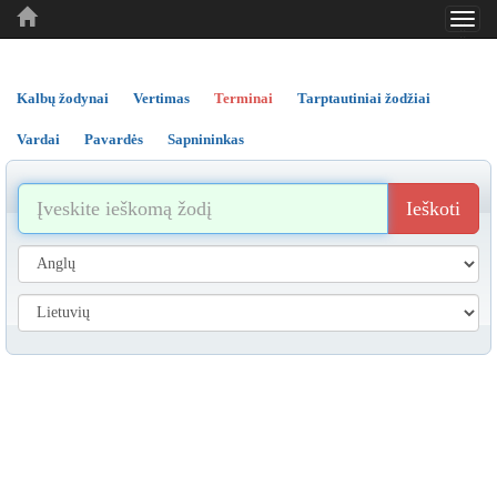
Toggl
..
..
..
navig
Kalbų žodynai
Vertimas
Terminai
Tarptautiniai žodžiai
Vardai
Pavardės
Sapnininkas
Ieškoti