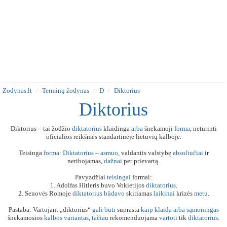
Zodynas.lt
Terminų žodynas
D
Diktorius
Diktorius
Diktorius – tai žodžio
diktatorius
klaidinga
arba
šnekamoji
forma
, neturinti
oficialios reikšmės standartinėje lietuvių kalboje.
Teisinga
forma
:
Diktatorius
–
asmuo
, valdantis valstybę
absoliučiai
ir
neribojamas,
dažnai
per prievartą.
Pavyzdžiai
teisingai
formai:
1. Adolfas Hitleris buvo Vokietijos
diktatorius
.
2. Senovės Romoje
diktatorius
būdavo
skiriamas
laikinai
krizės
metu
.
Pastaba: Vartojant „diktorius“
gali
būti
suprasta
kaip
klaida
arba
sąmoningas
šnekamosios
kalbos
variantas
,
tačiau
rekomenduojama
vartoti
tik
diktatorius
.