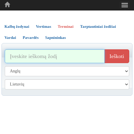
Toggl
..
..
..
navig
Kalbų žodynai
Vertimas
Terminai
Tarptautiniai žodžiai
Vardai
Pavardės
Sapnininkas
Ieškoti