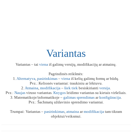
Variantas
Variantas – tai
viena
iš galimų versijų, modifikacijų ar atmainų.
Pagrindinės reikšmės:
1.
Alternatyva
,
pasirinkimas
–
viena
iš kelių galimų formų ar būdų.
Pvz.: Kelionės variantai: traukiniu ar lėktuvu.
2.
Atmaina
,
modifikacija
–
šiek
tiek
besiskirianti
versija
.
Pvz.:
Naujas
viruso variantas.
Knygos
leidimo variantas su kietais viršeliais.
3. Matematikoje/informatikoje –
galimas
sprendimas
ar
konfigūracija
.
Pvz.: Šachmatų uždavinio sprendimo variantai.
Trumpai: Variantas –
pasirinkimas
,
atmaina
ar
modifikacija
tam tikram
objektui/veiksmui.