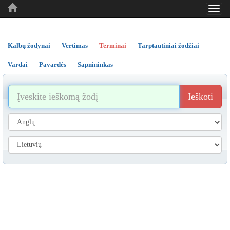
Toggl
..
..
..
navig
Kalbų žodynai
Vertimas
Terminai
Tarptautiniai žodžiai
Vardai
Pavardės
Sapnininkas
Ieškoti