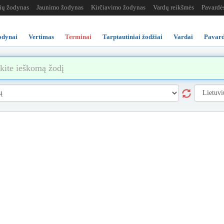
žių žodynas
Jaunimo žodynas
Kirčiavimo žodynas
Vardų reikšmės
Pavardė
odynai
Vertimas
Terminai
Tarptautiniai žodžiai
Vardai
Pavard