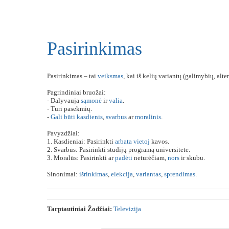
Pasirinkimas
Pasirinkimas – tai
veiksmas
, kai iš kelių variantų (galimybių, al
Pagrindiniai bruožai:
- Dalyvauja
sąmonė
ir
valia
.
- Turi pasekmių.
-
Gali
būti
kasdienis
,
svarbus
ar
moralinis
.
Pavyzdžiai:
1. Kasdieniai: Pasirinkti
arbata
vietoj
kavos.
2. Svarbūs: Pasirinkti studijų programą universitete.
3. Moralūs: Pasirinkti ar
padėti
neturėčiam,
nors
ir skubu.
Sinonimai:
išrinkimas
,
elekcija
,
variantas
,
sprendimas
.
Tarptautiniai Žodžiai:
Televizija