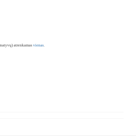
ternatyvų) atrenkamas
vienas
.