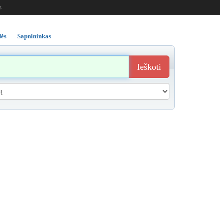
s
ės
Sapnininkas
Ieškoti