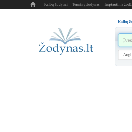
Kalbų žodynai
Terminų žodynas
Tarptautinis žod
Kalbų ž