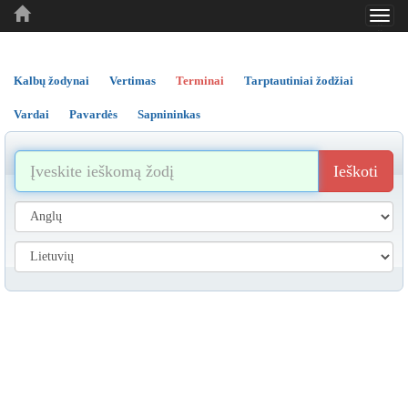
Toggl
..
..
..
navig
Kalbų žodynai
Vertimas
Terminai
Tarptautiniai žodžiai
Vardai
Pavardės
Sapnininkas
Ieškoti