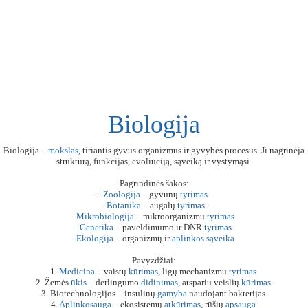
Biologija
Biologija –
mokslas
, tiriantis gyvus organizmus ir gyvybės procesus. Ji nagrinėja
struktūrą, funkcijas, evoliuciją, sąveiką ir vystymąsi.
Pagrindinės šakos:
-
Zoologija
– gyvūnų
tyrimas
.
-
Botanika
– augalų
tyrimas
.
-
Mikrobiologija
– mikroorganizmų
tyrimas
.
-
Genetika
– paveldimumo ir DNR
tyrimas
.
-
Ekologija
– organizmų ir
aplinkos
sąveika
.
Pavyzdžiai:
1.
Medicina
– vaistų
kūrimas
, ligų mechanizmų
tyrimas
.
2. Žemės
ūkis
– derlingumo
didinimas
, atsparių veislių
kūrimas
.
3. Biotechnologijos – insulinų
gamyba
naudojant bakterijas.
4.
Aplinkosauga
– ekosistemų
atkūrimas
, rūšių
apsauga
.