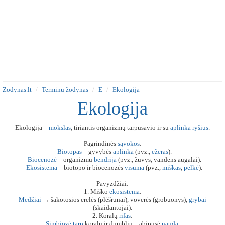
Zodynas.lt
Terminų žodynas
E
Ekologija
Ekologija
Ekologija –
mokslas
, tiriantis organizmų tarpusavio ir su
aplinka
ryšius
.
Pagrindinės
sąvokos
:
-
Biotopas
– gyvybės
aplinka
(pvz.,
ežeras
).
-
Biocenozė
– organizmų
bendrija
(pvz., žuvys, vandens augalai).
-
Ekosistema
– biotopo ir biocenozės
visuma
(pvz.,
miškas
,
pelkė
).
Pavyzdžiai:
1. Miško
ekosistema
:
Medžiai
→ šakotosios erelės (plėšrūnai), voverės (grobuonys),
grybai
(skaidantojai).
2. Koralų
rifas
:
Simbiozė
tarp
koralų ir dumblių – abipusė
nauda
.