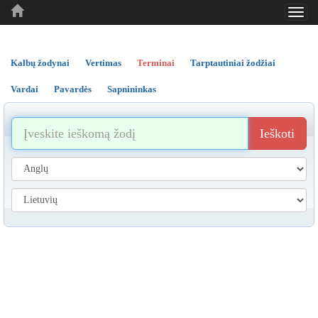
Toggl
..
..
..
navig
Kalbų žodynai
Vertimas
Terminai
Tarptautiniai žodžiai
Vardai
Pavardės
Sapnininkas
Ieškoti