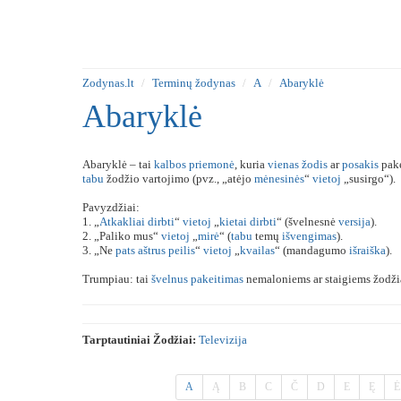
Zodynas.lt
Terminų žodynas
A
Abaryklė
Abaryklė
Abaryklė – tai
kalbos
priemonė
, kuria
vienas
žodis
ar
posakis
pak
tabu
žodžio vartojimo (pvz., „atėjo
mėnesinės
“
vietoj
„susirgo“).
Pavyzdžiai:
1. „
Atkakliai
dirbti
“
vietoj
„
kietai
dirbti
“ (švelnesnė
versija
).
2. „Paliko mus“
vietoj
„
mirė
“ (
tabu
temų
išvengimas
).
3. „Ne
pats
aštrus
peilis
“
vietoj
„
kvailas
“ (mandagumo
išraiška
).
Trumpiau: tai
švelnus
pakeitimas
nemaloniems ar staigiems žodži
Tarptautiniai Žodžiai:
Televizija
A
Ą
B
C
Č
D
E
Ę
Ė