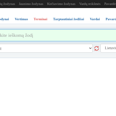
žių žodynas
Jaunimo žodynas
Kirčiavimo žodynas
Vardų reikšmės
Pavardė
odynai
Vertimas
Terminai
Tarptautiniai žodžiai
Vardai
Pavard