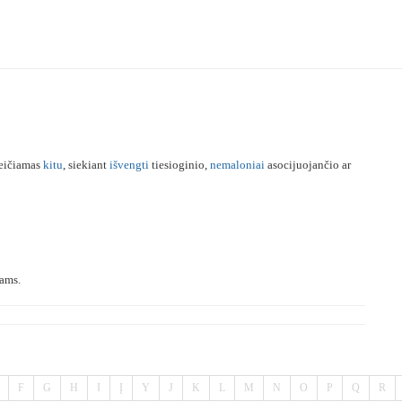
eičiamas
kitu
, siekiant
išvengti
tiesioginio,
nemaloniai
asocijuojančio ar
ams.
F
G
H
I
Į
Y
J
K
L
M
N
O
P
Q
R