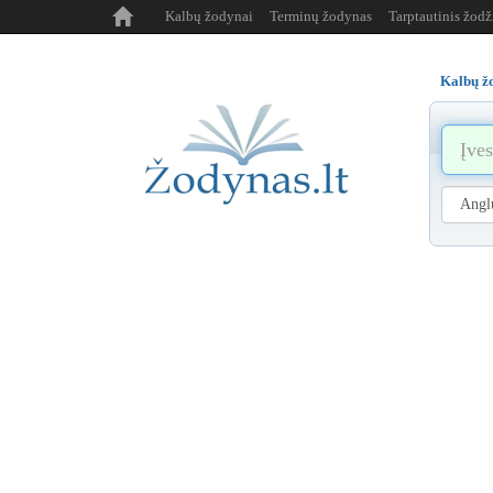
Kalbų žodynai
Terminų žodynas
Tarptautinis žod
Kalbų ž