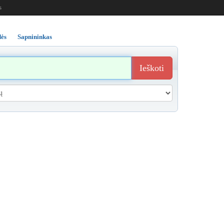
s
ės
Sapnininkas
Ieškoti