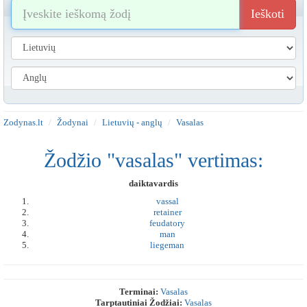
Ieškoti
Zodynas.lt
Žodynai
Lietuvių - anglų
Vasalas
Žodžio "vasalas" vertimas:
daiktavardis
vassal
retainer
feudatory
man
liegeman
Terminai:
Vasalas
Tarptautiniai Žodžiai:
Vasalas