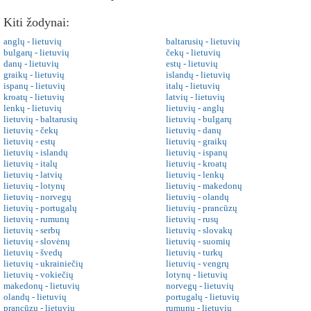
Kiti žodynai:
anglų - lietuvių
baltarusių - lietuvių
bulgarų - lietuvių
čekų - lietuvių
danų - lietuvių
estų - lietuvių
graikų - lietuvių
islandų - lietuvių
ispanų - lietuvių
italų - lietuvių
kroatų - lietuvių
latvių - lietuvių
lenkų - lietuvių
lietuvių - anglų
lietuvių - baltarusių
lietuvių - bulgarų
lietuvių - čekų
lietuvių - danų
lietuvių - estų
lietuvių - graikų
lietuvių - islandų
lietuvių - ispanų
lietuvių - italų
lietuvių - kroatų
lietuvių - latvių
lietuvių - lenkų
lietuvių - lotynų
lietuvių - makedonų
lietuvių - norvegų
lietuvių - olandų
lietuvių - portugalų
lietuvių - prancūzų
lietuvių - rumunų
lietuvių - rusų
lietuvių - serbų
lietuvių - slovakų
lietuvių - slovėnų
lietuvių - suomių
lietuvių - švedų
lietuvių - turkų
lietuvių - ukrainiečių
lietuvių - vengrų
lietuvių - vokiečių
lotynų - lietuvių
makedonų - lietuvių
norvegų - lietuvių
olandų - lietuvių
portugalų - lietuvių
prancūzų - lietuvių
rumunų - lietuvių