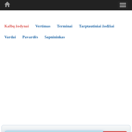
Toggl
..
..
..
navig
Kalbų žodynai
Vertimas
Terminai
Tarptautiniai žodžiai
Vardai
Pavardės
Sapnininkas