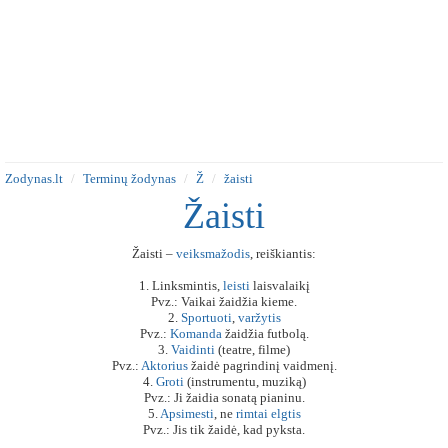
Zodynas.lt
Terminų žodynas
Ž
žaisti
Žaisti
Žaisti –
veiksmažodis
, reiškiantis:
1. Linksmintis,
leisti
laisvalaikį
Pvz.: Vaikai žaidžia kieme.
2.
Sportuoti
,
varžytis
Pvz.:
Komanda
žaidžia futbolą.
3.
Vaidinti
(teatre, filme)
Pvz.:
Aktorius
žaidė pagrindinį vaidmenį.
4.
Groti
(instrumentu, muziką)
Pvz.: Ji žaidia sonatą pianinu.
5.
Apsimesti
, ne
rimtai
elgtis
Pvz.: Jis tik žaidė, kad pyksta.