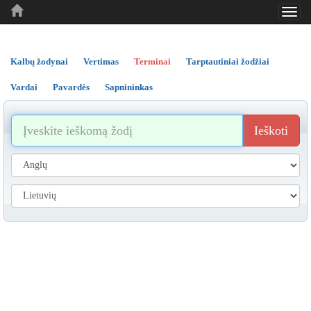
Toggl
..
..
..
navig
Kalbų žodynai
Vertimas
Terminai
Tarptautiniai žodžiai
Vardai
Pavardės
Sapnininkas
Ieškoti