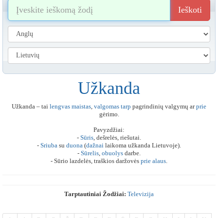
Ieškoti
Užkanda
Užkanda – tai
lengvas
maistas
,
valgomas
tarp
pagrindinių valgymų ar
prie
gėrimo.
Pavyzdžiai:
-
Sūris
, dešrelės, riešutai.
-
Sriuba
su
duona
(
dažnai
laikoma užkanda Lietuvoje).
-
Sūrelis
,
obuolys
darbe.
- Sūrio lazdelės, traškios daržovės
prie
alaus
.
Tarptautiniai Žodžiai:
Televizija