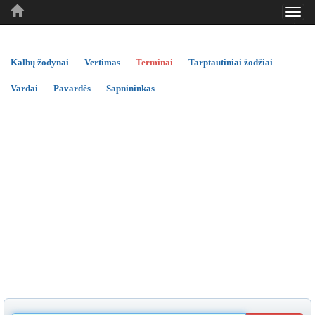
Toggl
..
..
..
navig
Kalbų žodynai
Vertimas
Terminai
Tarptautiniai žodžiai
Vardai
Pavardės
Sapnininkas