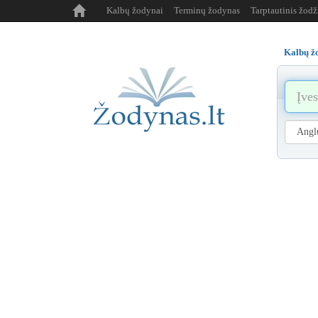
Kalbų žodynai
Terminų žodynas
Tarptautinis žod
Kalbų ž