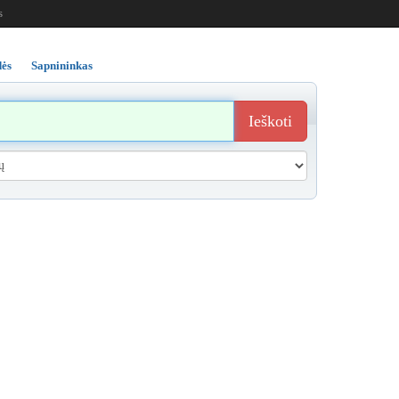
s
ės
Sapnininkas
Ieškoti