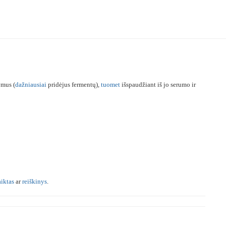
mus (
dažniausiai
pridėjus fermentų),
tuomet
išspaudžiant iš jo serumo ir
aiktas
ar
reiškinys
.