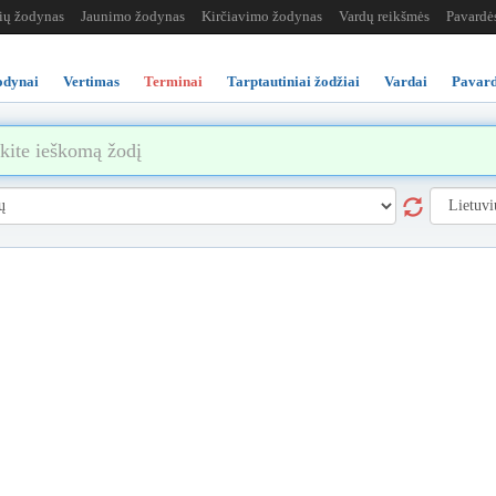
žių žodynas
Jaunimo žodynas
Kirčiavimo žodynas
Vardų reikšmės
Pavardė
odynai
Vertimas
Terminai
Tarptautiniai žodžiai
Vardai
Pavard