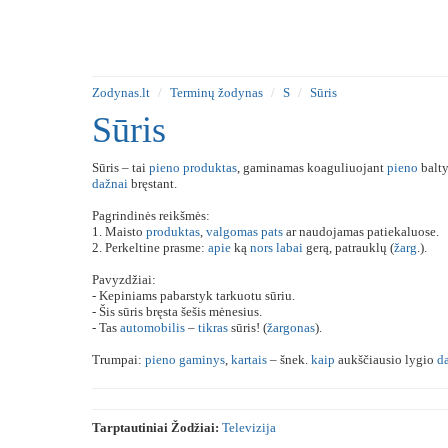
Zodynas.lt
Terminų žodynas
S
Sūris
Sūris
Sūris – tai
pieno
produktas
, gaminamas koaguliuojant
pieno
balty
dažnai
bręstant.
Pagrindinės reikšmės:
1. Maisto
produktas
,
valgomas
pats
ar naudojamas patiekaluose.
2. Perkeltine prasme:
apie
ką
nors
labai
gerą, patrauklų (
žarg
.).
Pavyzdžiai:
- Kepiniams pabarstyk tarkuotu sūriu.
- Šis sūris bręsta šešis mėnesius.
- Tas
automobilis
–
tikras
sūris! (
žargonas
).
Trumpai:
pieno
gaminys
,
kartais
– šnek.
kaip
aukščiausio lygio
d
Tarptautiniai Žodžiai:
Televizija