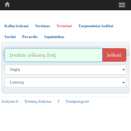
Toggl
..
..
..
navig
Kalbų žodynai
Vertimas
Terminai
Tarptautiniai žodžiai
Vardai
Pavardės
Sapnininkas
Ieškoti
Zodynas.lt
Terminų žodynas
T
Trumparegystė