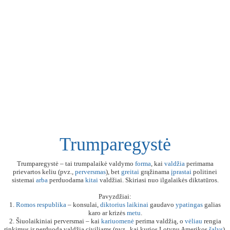
Trumparegystė
Trumparegystė – tai trumpalaikė valdymo
forma
, kai
valdžia
perimama
prievartos keliu (pvz.,
perversmas
), bet
greitai
grąžinama
įprastai
politinei
sistemai
arba
perduodama
kitai
valdžiai. Skiriasi nuo ilgalaikės diktatūros.
Pavyzdžiai:
1.
Romos
respublika
– konsulai,
diktorius
laikinai
gaudavo
ypatingas
galias
karo ar krizės
metu
.
2. Šiuolaikiniai perversmai – kai
kariuomenė
perima valdžią, o
vėliau
rengia
rinkimus ir perduoda valdžią civiliams (pvz., kai kurios Lotynų Amerikos
šalys
).