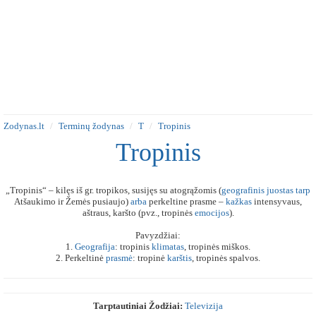
Zodynas.lt
Terminų žodynas
T
Tropinis
Tropinis
„Tropinis“ – kilęs iš gr. tropikos, susijęs su atogrąžomis (
geografinis
juostas
tarp
Atšaukimo ir Žemės pusiaujo)
arba
perkeltine prasme –
kažkas
intensyvaus,
aštraus, karšto (pvz., tropinės
emocijos
).
Pavyzdžiai:
1.
Geografija
: tropinis
klimatas
, tropinės miškos.
2. Perkeltinė
prasmė
: tropinė
karštis
, tropinės spalvos.
Tarptautiniai Žodžiai:
Televizija