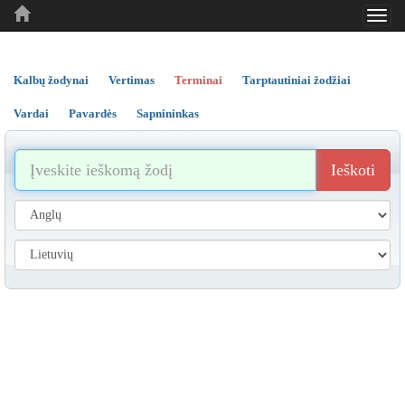
Toggl
..
..
..
navig
Kalbų žodynai
Vertimas
Terminai
Tarptautiniai žodžiai
Vardai
Pavardės
Sapnininkas
Ieškoti