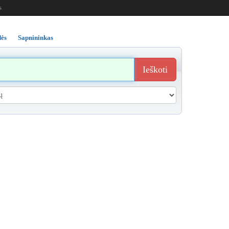
s
ės
Sapnininkas
Ieškoti