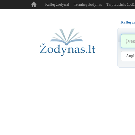
Kalbų žodynai
Terminų žodynas
Tarptautinis žod
Kalbų ž