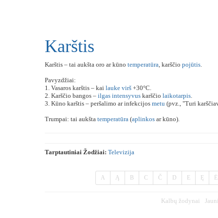
Karštis
Karštis – tai aukšta oro ar kūno
temperatūra
, karščio
pojūtis
.
Pavyzdžiai:
1. Vasaros karštis – kai
lauke
virš
+30°C.
2. Karščio bangos –
ilgas
intensyvus
karščio
laikotarpis
.
3. Kūno karštis – peršalimo ar infekcijos
metu
(pvz., "Turi karščia
Trumpai: tai aukšta
temperatūra
(
aplinkos
ar kūno).
Tarptautiniai Žodžiai:
Televizija
A
Ą
B
C
Č
D
E
Ę
Ė
Kalbų žodynai
Jaun