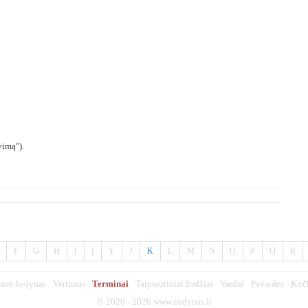
vimą").
F
G
H
I
Į
Y
J
K
L
M
N
O
P
Q
R
imo žodynas
Vertimas
Terminai
Tarptautiniai žodžiai
Vardai
Pavardės
Kirč
© 2020 - 2026
www.zodynas.lt