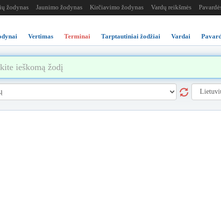
žių žodynas
Jaunimo žodynas
Kirčiavimo žodynas
Vardų reikšmės
Pavardė
odynai
Vertimas
Terminai
Tarptautiniai žodžiai
Vardai
Pavard