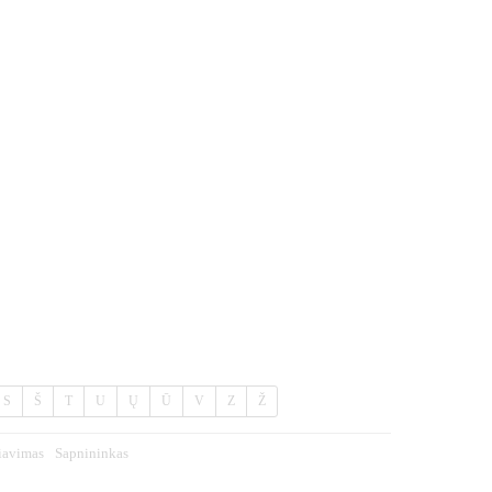
S
Š
T
U
Ų
Ū
V
Z
Ž
iavimas
Sapnininkas