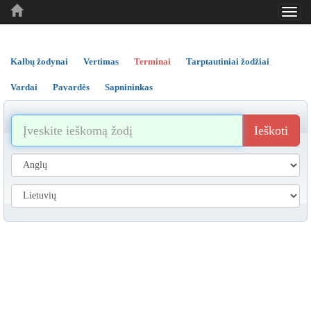
Toggl
..
..
..
navig
Kalbų žodynai
Vertimas
Terminai
Tarptautiniai žodžiai
Vardai
Pavardės
Sapnininkas
Ieškoti