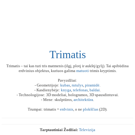
Trimatis
Trimatis – tai kas turi tris matmenis (ilgį, plotį ir aukštį/gylį). Tai apibūdina
erdvinius objektus, kuriuos galima
matuoti
trimis kryptimis.
Pavyzdžiai:
- Geometrijoje:
kubas
,
rutulys
,
piramidė
.
- Kasdienybėje:
knyga
,
telefonas
,
baldai
.
- Technologijose: 3D modeliai, hologramos, 3D spausdintuvai.
- Mene: skulptūros,
architektūra
.
Trumpai: trimatis =
erdvinis
, o ne
plokščias
(2D).
Tarptautiniai Žodžiai:
Televizija