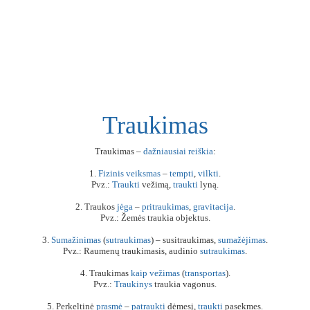
Traukimas
Traukimas –
dažniausiai
reiškia
:
1.
Fizinis
veiksmas
–
tempti
,
vilkti
.
Pvz.:
Traukti
vežimą,
traukti
lyną.
2. Traukos
jėga
–
pritraukimas
,
gravitacija
.
Pvz.: Žemės traukia objektus.
3.
Sumažinimas
(
sutraukimas
) – susitraukimas,
sumažėjimas
.
Pvz.: Raumenų traukimasis, audinio
sutraukimas
.
4. Traukimas
kaip
vežimas
(
transportas
).
Pvz.:
Traukinys
traukia vagonus.
5. Perkeltinė
prasmė
–
patraukti
dėmesį,
traukti
pasekmes.