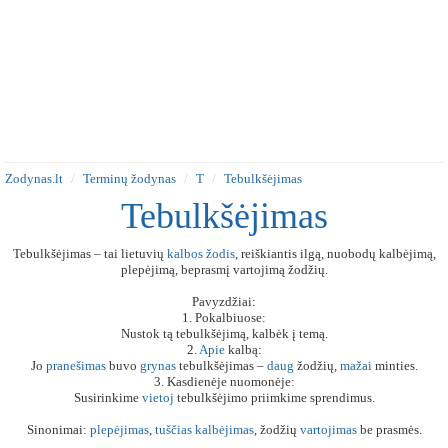
Zodynas.lt
Terminų žodynas
T
Tebulkšėjimas
Tebulkšėjimas
Tebulkšėjimas – tai lietuvių
kalbos
žodis
, reiškiantis ilgą, nuobodų kalbėjimą,
plepėjimą, beprasmį vartojimą žodžių.
Pavyzdžiai:
1. Pokalbiuose:
Nustok tą tebulkšėjimą, kalbėk į temą.
2.
Apie
kalbą:
Jo
pranešimas
buvo
grynas
tebulkšėjimas –
daug
žodžių,
mažai
minties.
3. Kasdienėje nuomonėje:
Susirinkime
vietoj
tebulkšėjimo priimkime sprendimus.
Sinonimai:
plepėjimas
,
tuščias
kalbėjimas
, žodžių
vartojimas
be prasmės.