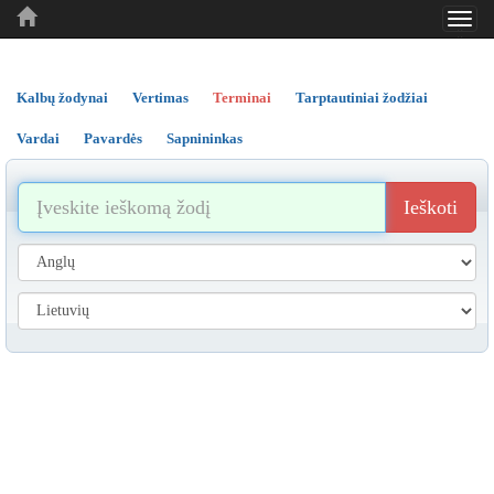
Toggl
..
..
..
navig
Kalbų žodynai
Vertimas
Terminai
Tarptautiniai žodžiai
Vardai
Pavardės
Sapnininkas
Ieškoti