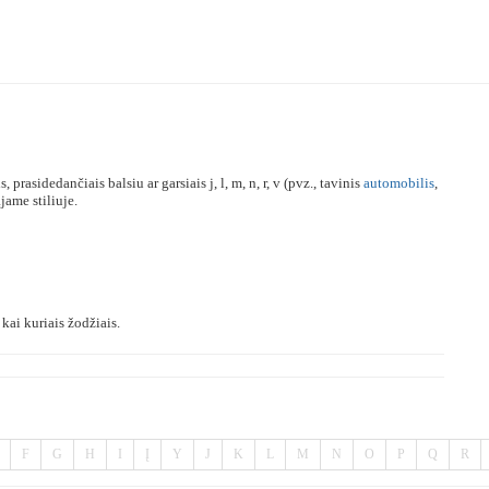
, prasidedančiais balsiu ar garsiais j, l, m, n, r, v (pvz., tavinis
automobilis
,
ame stiliuje.
kai kuriais žodžiais.
F
G
H
I
Į
Y
J
K
L
M
N
O
P
Q
R