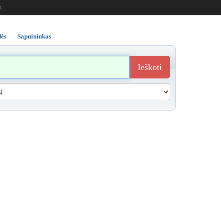
s
ės
Sapnininkas
Ieškoti