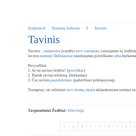
Zodynas.lt
Terminų žodynas
T
Tavinis
Tavinis
Tavinis –
asmeninis
įvardžio
tavo
variantas
, vartojamas su žodžiais
tavinis
namas
).
Dažniausiai
naudojamas poetiškame
arba
šnekamaj
Pavyzdžiai:
1. Ar tai tavinis šešėlis? (
poetiškai
)
2. Paimk tavinį telefoną. (šnekamai)
3. Čia tavinis
pasirinkimas
. (pabrėžiant priklausymą)
Trumpiau: tai stilistinė
tavo
forma
,
skirta
sklandesniam tarimui su 
Tarptautiniai Žodžiai:
Televizija
A
Ą
B
C
Č
D
E
Ę
Ė