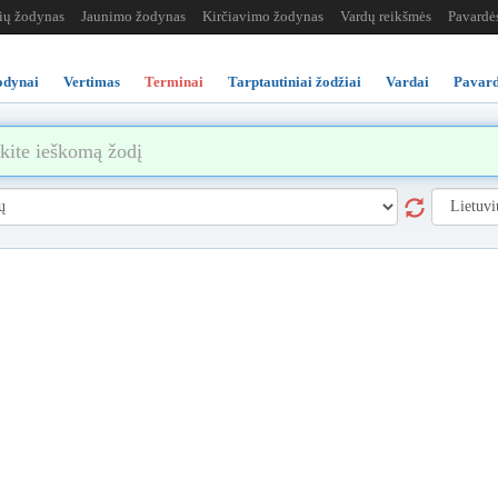
žių žodynas
Jaunimo žodynas
Kirčiavimo žodynas
Vardų reikšmės
Pavardė
odynai
Vertimas
Terminai
Tarptautiniai žodžiai
Vardai
Pavard