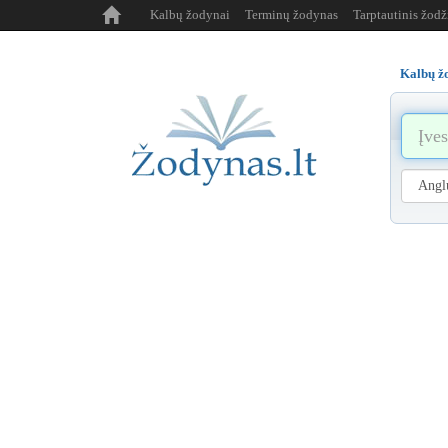
Kalbų žodynai
Terminų žodynas
Tarptautinis žod
Kalbų ž