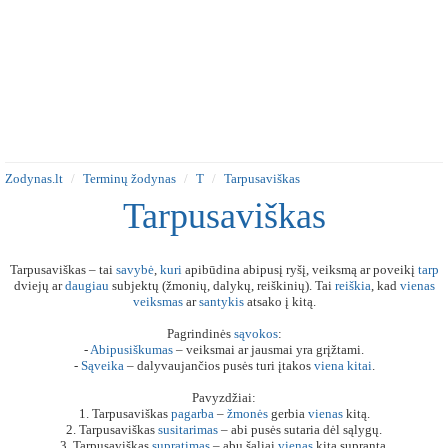
Zodynas.lt
Terminų žodynas
T
Tarpusaviškas
Tarpusaviškas
Tarpusaviškas – tai
savybė
,
kuri
apibūdina abipusį ryšį, veiksmą ar poveikį
tarp
dviejų ar
daugiau
subjektų (žmonių, dalykų, reiškinių). Tai
reiškia
, kad
vienas
veiksmas
ar
santykis
atsako į kitą.
Pagrindinės
sąvokos
:
-
Abipusiškumas
– veiksmai ar jausmai yra grįžtami.
-
Sąveika
– dalyvaujančios pusės turi įtakos
viena
kitai
.
Pavyzdžiai:
1. Tarpusaviškas
pagarba
–
žmonės
gerbia
vienas
kitą.
2. Tarpusaviškas
susitarimas
– abi pusės sutaria dėl sąlygų.
3. Tarpusaviškas
supratimas
– abu šaliai
vienas
kitą supranta.