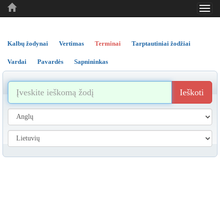
Toggl
..
..
..
navig
Kalbų žodynai
Vertimas
Terminai
Tarptautiniai žodžiai
Vardai
Pavardės
Sapnininkas
Ieškoti