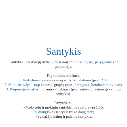
Santykis
Santykis – tai dviejų dydžių, reiškinių ar objektų
ryšys
,
palyginimas
ar
proporcija
.
Pagrindinės reikšmės:
1.
Kiekybinis
ryšys
– skaičių ar dydžių
dalmuo
(pvz., 2:1).
2.
Abipusis
ryšys
–
tarp
žmonių, grupių (pvz.,
draugystė
,
bendradarbiavimas
).
3.
Proporcija
– dalies ir visumo
atitikimas
(pvz., miesto ir kaimo gyventojų
santykis).
Pavyzdžiai:
- Mokytojų ir mokinių santykis mokykloje yra 1:15.
- Jų
draugiškas
santykis truko
daug
metų.
- Sumažėjo kainų ir pajamų santykis.