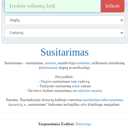
Ieškoti
Susitarimas
Susitarimas – susitarimas,
sutartis
, susidėvėjęs
terminas
, reiškiantis susitikimą
(
dažniausiai
slaptą ar neoficialų).
Pavyzdžiai:
-
Slaptas
susitarimas
tarp
vadovų.
- Turėjome susitarimą
tenai
vakare.
- Tai buvo žodinė susitarimas, ne
rašytinė
sutartis
.
Pastaba: Šiuolaikinėje lietuvių kalboje vartotina
susitikimas
arba
sutarimas
(
sutartis
), o „susitarimas“ laikomas archajišku
arba
klaidingu naujadaru.
Tarptautiniai Žodžiai:
Televizija