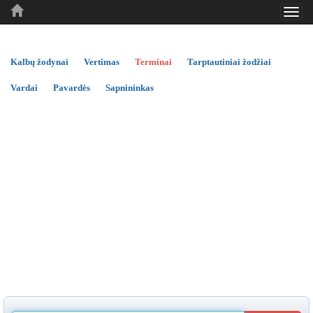
Toggl
..
..
..
navig
Kalbų žodynai
Vertimas
Terminai
Tarptautiniai žodžiai
Vardai
Pavardės
Sapnininkas