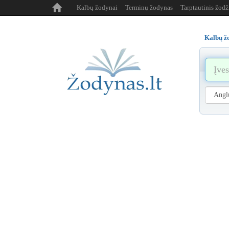
Kalbų žodynai
Terminų žodynas
Tarptautinis žod
Kalbų ž