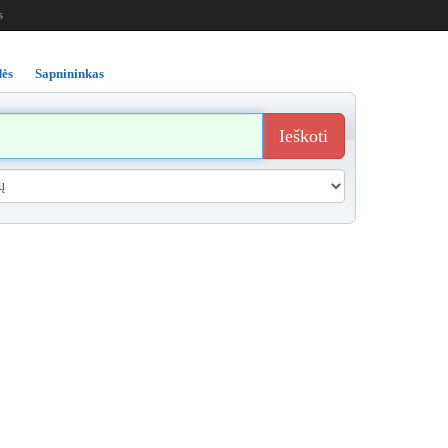
s
ės
Sapnininkas
Ieškoti