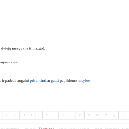
p
dviejų mazgų (ne iš mazgo).
arpušaknės.
s ir padeda augalui
pritvirtinti
ar
gauti
papildomo
mitybos
.
F
G
H
I
Į
Y
J
K
L
M
N
O
P
Q
R
imo žodynas
Vertimas
Terminai
Tarptautiniai žodžiai
Vardai
Pavardės
Kirč