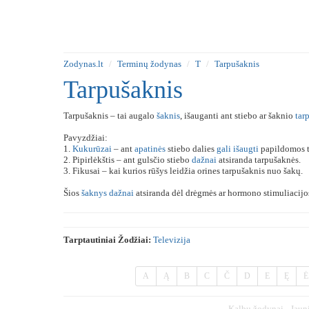
Zodynas.lt
Terminų žodynas
T
Tarpušaknis
Tarpušaknis
Tarpušaknis – tai augalo
šaknis
, išauganti ant stiebo ar šaknio
tar
Pavyzdžiai:
1.
Kukurūzai
– ant
apatinės
stiebo dalies
gali
išaugti
papildomos t
2. Pipirlėkštis – ant gulsčio stiebo
dažnai
atsiranda tarpušaknės.
3. Fikusai – kai kurios rūšys leidžia orines tarpušaknis nuo šakų.
Šios
šaknys
dažnai
atsiranda dėl drėgmės ar hormono stimuliacijo
Tarptautiniai Žodžiai:
Televizija
A
Ą
B
C
Č
D
E
Ę
Ė
Kalbų žodynai
Jaun