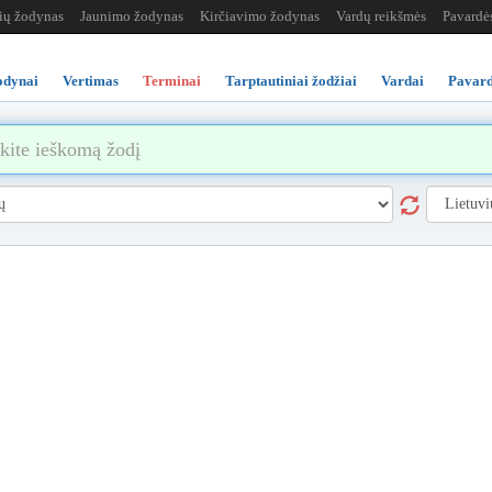
žių žodynas
Jaunimo žodynas
Kirčiavimo žodynas
Vardų reikšmės
Pavardė
odynai
Vertimas
Terminai
Tarptautiniai žodžiai
Vardai
Pavard