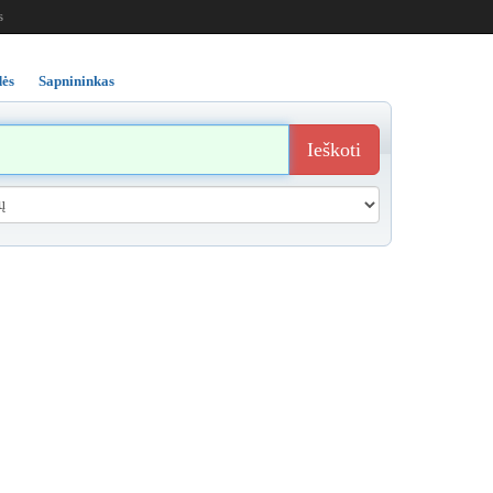
s
ės
Sapnininkas
Ieškoti