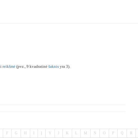
ji
reikšmė
(pvz., 9 kvadratinė
šaknis
yra 3).
F
G
H
I
Į
Y
J
K
L
M
N
O
P
Q
R