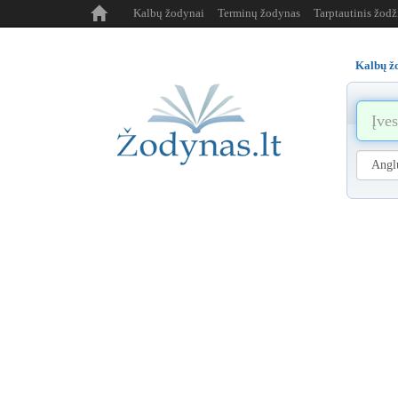
Kalbų žodynai
Terminų žodynas
Tarptautinis žod
Kalbų ž