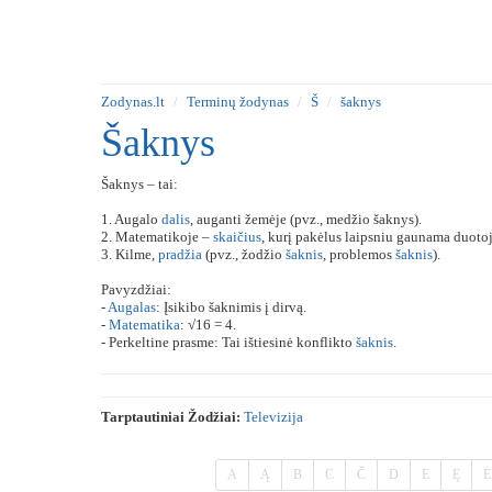
Zodynas.lt
Terminų žodynas
Š
šaknys
Šaknys
Šaknys – tai:
1. Augalo
dalis
, auganti žemėje (pvz., medžio šaknys).
2. Matematikoje –
skaičius
, kurį pakėlus laipsniu gaunama duoto
3. Kilme,
pradžia
(pvz., žodžio
šaknis
, problemos
šaknis
).
Pavyzdžiai:
-
Augalas
: Įsikibo šaknimis į dirvą.
-
Matematika
: √16 = 4.
- Perkeltine prasme: Tai ištiesinė konflikto
šaknis
.
Tarptautiniai Žodžiai:
Televizija
A
Ą
B
C
Č
D
E
Ę
Ė