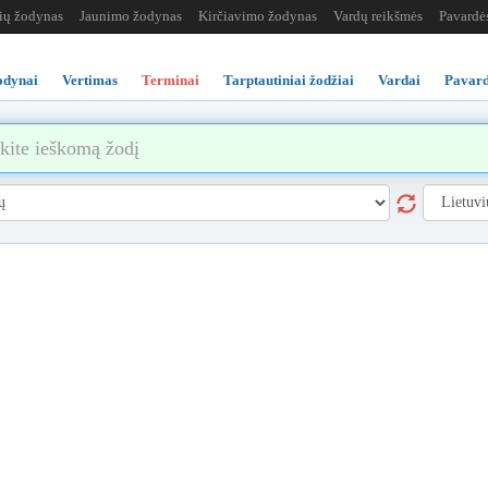
žių žodynas
Jaunimo žodynas
Kirčiavimo žodynas
Vardų reikšmės
Pavardė
odynai
Vertimas
Terminai
Tarptautiniai žodžiai
Vardai
Pavard