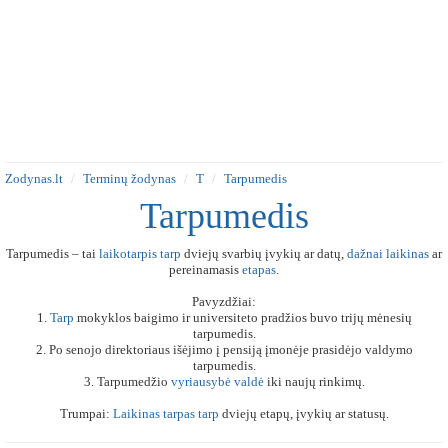
Zodynas.lt
Terminų žodynas
T
Tarpumedis
Tarpumedis
Tarpumedis – tai
laikotarpis
tarp
dviejų svarbių įvykių ar datų,
dažnai
laikinas
ar
pereinamasis
etapas
.
Pavyzdžiai:
1.
Tarp
mokyklos baigimo ir universiteto pradžios buvo trijų mėnesių
tarpumedis.
2. Po senojo direktoriaus išėjimo į pensiją įmonėje prasidėjo valdymo
tarpumedis.
3. Tarpumedžio
vyriausybė
valdė
iki naujų rinkimų.
Trumpai:
Laikinas
tarpas
tarp
dviejų etapų, įvykių ar statusų.