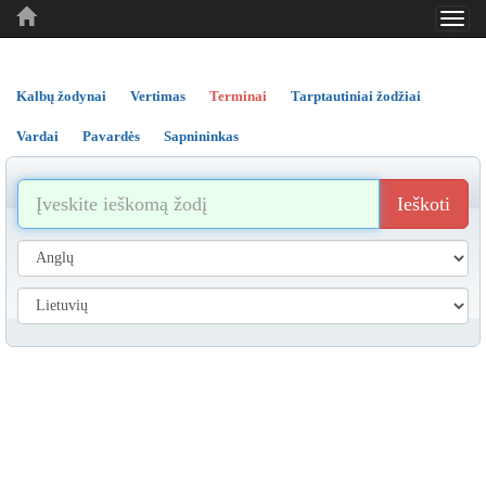
Toggl
..
..
..
navig
Kalbų žodynai
Vertimas
Terminai
Tarptautiniai žodžiai
Vardai
Pavardės
Sapnininkas
Ieškoti