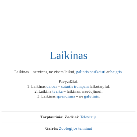
Laikinas
Laikinas – netvirtas, ne visam laikui,
galintis
pasikeisti
ar
baigtis
.
Pavyzdžiai:
1. Laikinas
darbas
–
sutartis
trumpam
laikotarpiui.
2. Laikina
tvarka
– laikinam naudojimui.
3. Laikinas
sprendimas
– ne
galutinis
.
Tarptautiniai Žodžiai:
Televizija
Gairės:
Zoologijos terminai