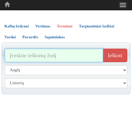
Toggl
..
..
..
navig
Kalbų žodynai
Vertimas
Terminai
Tarptautiniai žodžiai
Vardai
Pavardės
Sapnininkas
Ieškoti