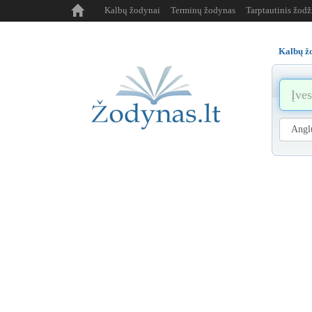
Kalbų žodynai
Terminų žodynas
Tarptautinis žod
Kalbų ž