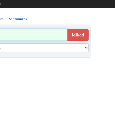
s
ės
Sapnininkas
Ieškoti