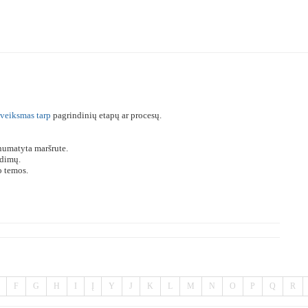
veiksmas
tarp
pagrindinių etapų ar procesų.
numatyta maršrute.
idimų.
o temos.
F
G
H
I
Į
Y
J
K
L
M
N
O
P
Q
R