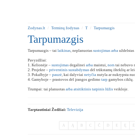
Zodynas.lt
Terminų žodynas
T
Tarpumazgis
Tarpumazgis
Tarpumazgis – tai
laikinas
, neplanuotas
sustojimas
arba
uždelstas
Pavyzdžiai:
1. Kelionėje –
sustojimas
degalinei
arba
maistui,
nors
tai nebuvo 
2. Projekte –
priverstinis
sustabdymas
dėl trūkstamų išteklių ar le
3. Pokalbyje –
pauzė
, kai dalyviai
netyčia
nutyla ar nukrypsta nu
4. Gamyboje – prastovos dėl įrangos gedimo
tarp
gamybos ciklų.
Trumpai: tai planuotas
arba
atsitiktinis
tarpinis
lūžis
veikloje.
Tarptautiniai Žodžiai:
Televizija
A
Ą
B
C
Č
D
E
Ę
Ė