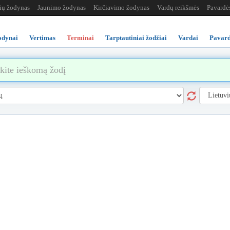
žių žodynas
Jaunimo žodynas
Kirčiavimo žodynas
Vardų reikšmės
Pavardė
odynai
Vertimas
Terminai
Tarptautiniai žodžiai
Vardai
Pavard