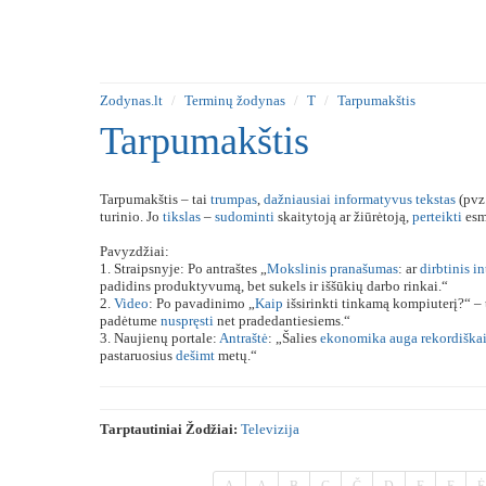
Zodynas.lt
Terminų žodynas
T
Tarpumakštis
Tarpumakštis
Tarpumakštis – tai
trumpas
,
dažniausiai
informatyvus
tekstas
(pvz.
turinio. Jo
tikslas
–
sudominti
skaitytoją ar žiūrėtoją,
perteikti
esm
Pavyzdžiai:
1. Straipsnyje: Po antraštes „
Mokslinis
pranašumas
: ar
dirbtinis
in
padidins produktyvumą, bet sukels ir iššūkių darbo rinkai.“
2.
Video
: Po pavadinimo „
Kaip
išsirinkti tinkamą kompiuterį?“ – 
padėtume
nuspręsti
net pradedantiesiems.“
3. Naujienų portale:
Antraštė
: „Šalies
ekonomika
auga
rekordiška
pastaruosius
dešimt
metų.“
Tarptautiniai Žodžiai:
Televizija