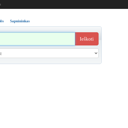
s
ės
Sapnininkas
Ieškoti