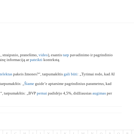
, straipsnio, pranešimo,
video
), esantis
tarp
pavadinimo ir pagrindinio
inę informaciją ar
pateikti
kontekstą.
telektas
pakeis žmones?“, tarpumakštis
gali
būti
: „Tyrimai rodo, kad AI
tarpumakštis: „
Šiame
guide’e aptarsime pagrindinius parametrus, kad
i
“, tarpumakštis: „BVP
pernai
padidėjo 4,5%, didžiausias
augimas
per