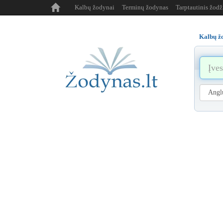
Kalbų žodynai
Terminų žodynas
Tarptautinis žod
Kalbų ž