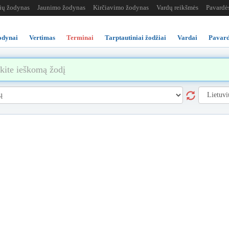
žių žodynas
Jaunimo žodynas
Kirčiavimo žodynas
Vardų reikšmės
Pavardė
odynai
Vertimas
Terminai
Tarptautiniai žodžiai
Vardai
Pavard