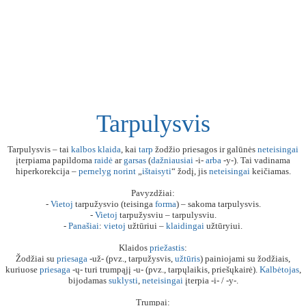
Tarpulysvis
Tarpulysvis – tai
kalbos
klaida
, kai
tarp
žodžio priesagos ir galūnės
neteisingai
įterpiama papildoma
raidė
ar
garsas
(
dažniausiai
-i-
arba
-y-). Tai vadinama
hiperkorekcija –
pernelyg
norint
„
ištaisyti
“ žodį, jis
neteisingai
keičiamas.
Pavyzdžiai:
-
Vietoj
tarpužysvio (teisinga
forma
) – sakoma tarpulysvis.
-
Vietoj
tarpužysviu – tarpulysviu.
-
Panašiai
:
vietoj
užtūriui –
klaidingai
užtūryiui.
Klaidos
priežastis
:
Žodžiai su
priesaga
-už- (pvz., tarpužysvis,
užtūris
) painiojami su žodžiais,
kuriuose
priesaga
-ų- turi trumpąjį -u- (pvz., tarpųlaikis, priešųkairė).
Kalbėtojas
,
bijodamas
suklysti
,
neteisingai
įterpia -i- / -y-.
Trumpai: