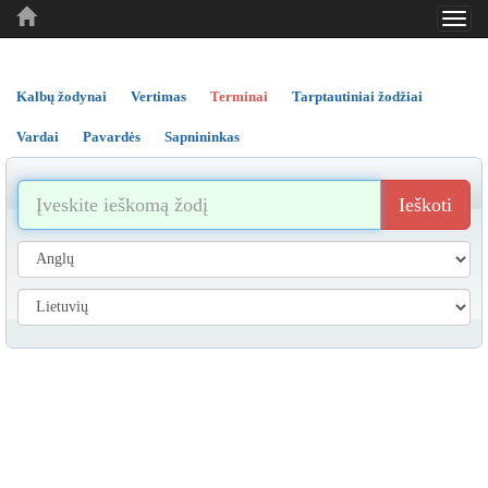
Toggl
..
..
..
navig
Kalbų žodynai
Vertimas
Terminai
Tarptautiniai žodžiai
Vardai
Pavardės
Sapnininkas
Ieškoti