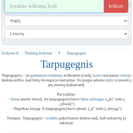
Ieškoti
Zodynas.lt
Terminų žodynas
T
Tarpugegnis
Tarpugegnis
Tarpugegnis – tai
gramatinis
terminas
, reiškiantis įvardį,
kuris
vartojamas
vietoje
daiktavardžio, kad būtų išvengta jo kartojimo. Jis jungia sakinio
dalis
ir nurodo į
jau minėtą daiktavardį.
Pavyzdžiai:
-
Jonas
atnešė obuolį. Jis (tarpugegnis) buvo
labai
sultingas
. („jis“ rodo į
„obuolį“)
- Nupirkau knygą. Ji (tarpugegnis) buvo įdomi. („ji“ rodo į „knygą“)
Trumpai: Tarpugegnis =
įvardis
, pakeičiantis daiktavardį, kad nekartotų jo
sakinyje.