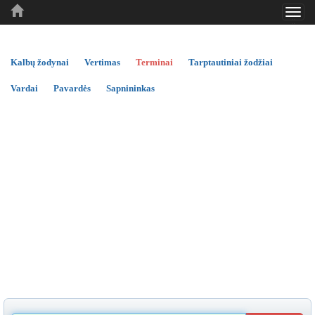
Toggl
..
..
..
navig
Kalbų žodynai
Vertimas
Terminai
Tarptautiniai žodžiai
Vardai
Pavardės
Sapnininkas