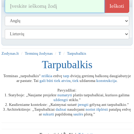
Ieškoti
Zodynas.lt
Terminų žodynas
T
Tarpubalkis
Tarpubalkis
Terminas „tarpubalkis“
reiškia
erdvę
tarp
dviejų gretimų balkonų daugiabutyje
ar pastate. Tai
gali
būti
tiek
atvira
,
tiek
uždaroma
konstrukcija
.
Pavyzdžiai:
1. Statyboje: „Naujame projekte
numatyti
platūs tarpubalkiai, kuriuos galima
uždengti
stiklu.“
2. Kasdieniame kontekste: „Kaimynai sutarė
įrengti
gėlyną ant tarpubalkio.“
3. Architektūroje: „Tarpubalkiai
dažnai
naudojami
norint
išplėsti
patalpų erdvę
ar
sukurti
papildomą
saulės
plotą.“