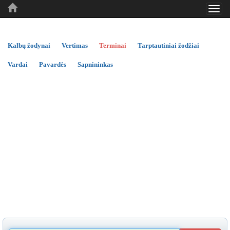
Toggl
..
..
..
navig
Kalbų žodynai
Vertimas
Terminai
Tarptautiniai žodžiai
Vardai
Pavardės
Sapnininkas