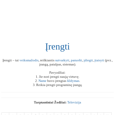
Įrengti
Įrengti – tai
veiksmažodis
, reiškiantis
sutvarkyti
,
paruošti
,
įdiegti
,
įtaisyti
(pvz.,
įrangą, patalpas, sistemas).
Pavyzdžiai:
1. Jie nori įrengti naują virtuvę.
2.
Name
buvo įrengtas
šildymas
.
3. Reikia įrengti programinę įrangą.
Tarptautiniai Žodžiai:
Televizija