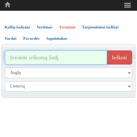
Toggl
..
..
..
navig
Kalbų žodynai
Vertimas
Terminai
Tarptautiniai žodžiai
Vardai
Pavardės
Sapnininkas
Ieškoti