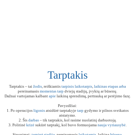
Tarptakis
Tarptakis – tai
žodis
, reiškiantis
tarpinis
laikotarpis
,
laikinas
etapas
arba
pereinamasis
momentas
tarp
dviejų stadijų, įvykių ar būsenų.
Dažnai vartojamas kalbant
apie
laikiną sprendimą, pertrauką ar perėjimo fazę.
Pavyzdžiai:
1. Po operacijos
ligonis
atsidūrė tarptakyje
tarp
gydymo ir pilnos sveikatos
atstatymo.
2. Šis
darbas
– tik tarptakis, kol rasime nuolatinį darbuotoją.
3. Politinė
krizė
sukūrė tarptakį, kol buvo formuojama
nauja
vyriausybė
.
Sinonimai:
tarpinė
stadija
, pereinamasis
laikotarpis
, laikina
būsena
.