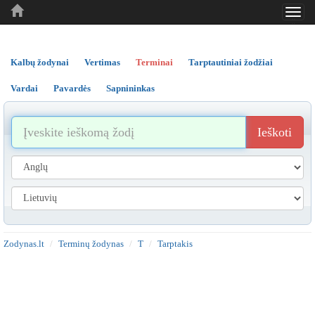
Toggl
..
..
..
navig
Kalbų žodynai
Vertimas
Terminai
Tarptautiniai žodžiai
Vardai
Pavardės
Sapnininkas
Ieškoti
Zodynas.lt
Terminų žodynas
T
Tarptakis