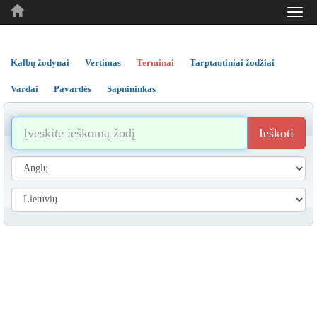
Toggl
..
..
..
navig
Kalbų žodynai
Vertimas
Terminai
Tarptautiniai žodžiai
Vardai
Pavardės
Sapnininkas
Ieškoti