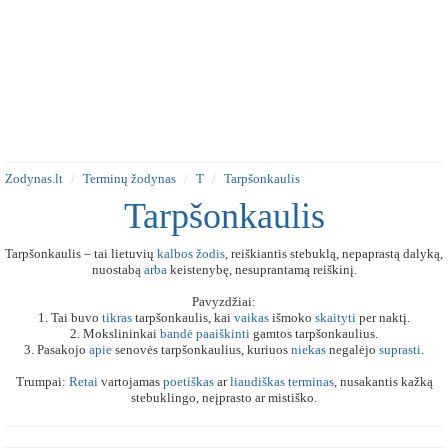
Zodynas.lt
Terminų žodynas
T
Tarpšonkaulis
Tarpšonkaulis
Tarpšonkaulis – tai lietuvių
kalbos
žodis
, reiškiantis stebuklą, nepaprastą dalyką,
nuostabą
arba
keistenybę, nesuprantamą reiškinį.
Pavyzdžiai:
1. Tai buvo
tikras
tarpšonkaulis, kai
vaikas
išmoko
skaityti
per naktį.
2. Mokslininkai
bandė
paaiškinti
gamtos tarpšonkaulius.
3. Pasakojo
apie
senovės tarpšonkaulius, kuriuos
niekas
negalėjo
suprasti
.
Trumpai:
Retai
vartojamas
poetiškas
ar
liaudiškas
terminas
, nusakantis kažką
stebuklingo, neįprasto ar mistiško.