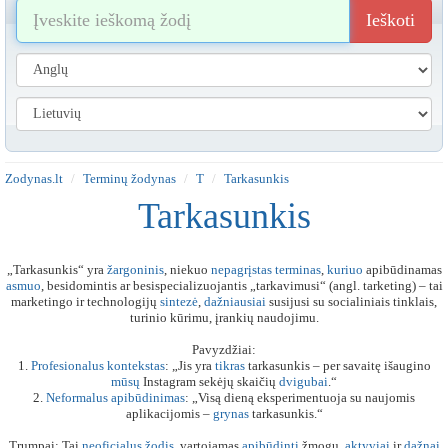
Ieškoti
Zodynas.lt
Terminų žodynas
T
Tarkasunkis
Tarkasunkis
„Tarkasunkis“ yra
žargoninis
, niekuo
nepagrįstas
terminas
,
kuriuo
apibūdinamas
asmuo
, besidomintis ar besispecializuojantis „tarkavimusi“ (angl. tarketing) – tai
marketingo ir technologijų
sintezė
,
dažniausiai
susijusi su socialiniais tinklais,
turinio kūrimu, įrankių naudojimu.
Pavyzdžiai:
1.
Profesionalus
kontekstas
: „Jis yra
tikras
tarkasunkis – per savaitę išaugino
mūsų
Instagram sekėjų skaičių
dvigubai
.“
2.
Neformalus
apibūdinimas
: „Visą dieną eksperimentuoja su naujomis
aplikacijomis –
grynas
tarkasunkis.“
Trumpai: Tai
neoficialus
žodis
, vartojamas
apibūdinti
žmogų,
aktyviai
ir
dažnai