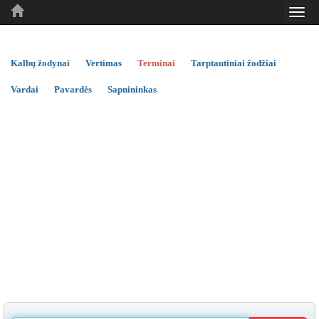
Toggl
..
..
..
navig
Kalbų žodynai
Vertimas
Terminai
Tarptautiniai žodžiai
Vardai
Pavardės
Sapnininkas