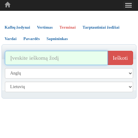
Toggl
..
..
..
navig
Kalbų žodynai
Vertimas
Terminai
Tarptautiniai žodžiai
Vardai
Pavardės
Sapnininkas
Ieškoti