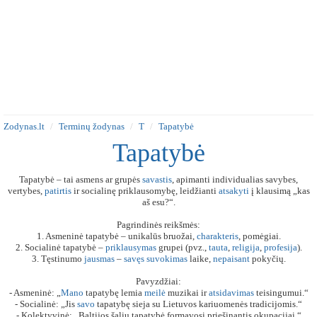
Zodynas.lt
Terminų žodynas
T
Tapatybė
Tapatybė
Tapatybė – tai asmens ar grupės
savastis
, apimanti individualias savybes,
vertybes,
patirtis
ir socialinę priklausomybę, leidžianti
atsakyti
į klausimą „kas
aš esu?“.
Pagrindinės reikšmės:
1. Asmeninė tapatybė – unikalūs bruožai,
charakteris
, pomėgiai.
2. Socialinė tapatybė –
priklausymas
grupei (pvz.,
tauta
,
religija
,
profesija
).
3. Tęstinumo
jausmas
–
savęs
suvokimas
laike,
nepaisant
pokyčių.
Pavyzdžiai:
- Asmeninė: „
Mano
tapatybę lemia
meilė
muzikai ir
atsidavimas
teisingumui.“
- Socialinė: „Jis
savo
tapatybę sieja su Lietuvos kariuomenės tradicijomis.“
- Kolektyvinė: „Baltijos šalių tapatybė formavosi priešinantis okupacijai.“