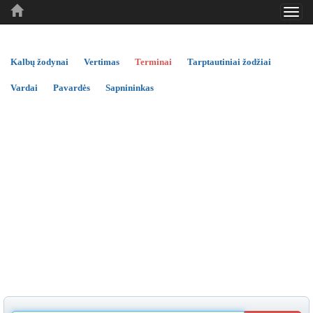
Toggl
..
..
..
navig
Kalbų žodynai
Vertimas
Terminai
Tarptautiniai žodžiai
Vardai
Pavardės
Sapnininkas