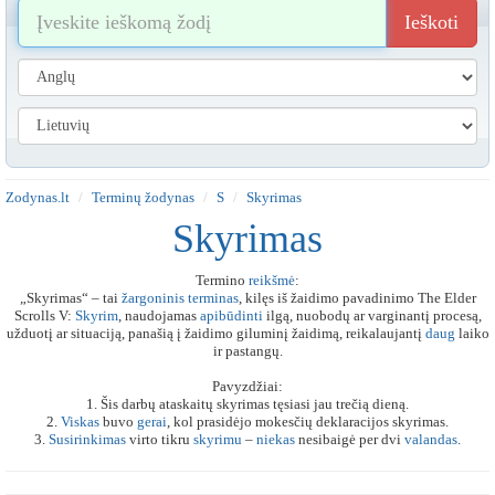
Ieškoti
Zodynas.lt
Terminų žodynas
S
Skyrimas
Skyrimas
Termino
reikšmė
:
„Skyrimas“ – tai
žargoninis
terminas
, kilęs iš žaidimo pavadinimo The Elder
Scrolls V:
Skyrim
, naudojamas
apibūdinti
ilgą, nuobodų ar varginantį procesą,
užduotį ar situaciją, panašią į žaidimo giluminį žaidimą, reikalaujantį
daug
laiko
ir pastangų.
Pavyzdžiai:
1. Šis darbų ataskaitų skyrimas tęsiasi jau trečią dieną.
2.
Viskas
buvo
gerai
, kol prasidėjo mokesčių deklaracijos skyrimas.
3.
Susirinkimas
virto tikru
skyrimu
–
niekas
nesibaigė per dvi
valandas
.