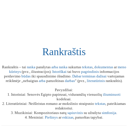
Rankraštis
Rankraštis – tai
ranka
parašytas
arba
ranka
sukurtas
tekstas
,
dokumentas
ar
meno
kūrinys
(pvz., iliustracijos).
Istoriškai
tai buvo
pagrindinis
informacijos
perdavimo
būdas
iki spausdinimo išradimo.
Dabar
terminas
dažnai
vartojamas
reikšmėje „nebaigtas
arba
paruoštinas
darbas
“ (pvz.,
literatūrinis
rankraštis).
Pavyzdžiai:
1. Istoriniai: Senovės Egipto papirusai, viduramžių vienuolių
iliuminuoti
kodeksai.
2. Literatūriniai: Neišleistas romano ar mokslinio straipsnio
tekstas
, pateikiamas
redaktoriui.
3. Muzikiniai: Kompozitoriaus natų
sąsiuvinis
su užrašyta
simfonija
.
4. Meniniai:
Piešinys
ar
eskizas
, paruoštas tapybai.