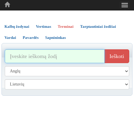
Toggl
..
..
..
navig
Kalbų žodynai
Vertimas
Terminai
Tarptautiniai žodžiai
Vardai
Pavardės
Sapnininkas
Ieškoti