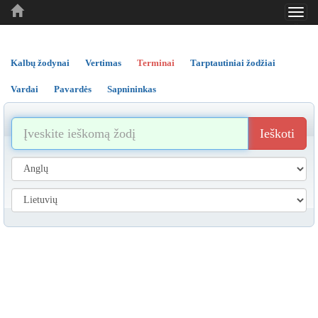
Toggl
..
..
..
navig
Kalbų žodynai
Vertimas
Terminai
Tarptautiniai žodžiai
Vardai
Pavardės
Sapnininkas
Ieškoti