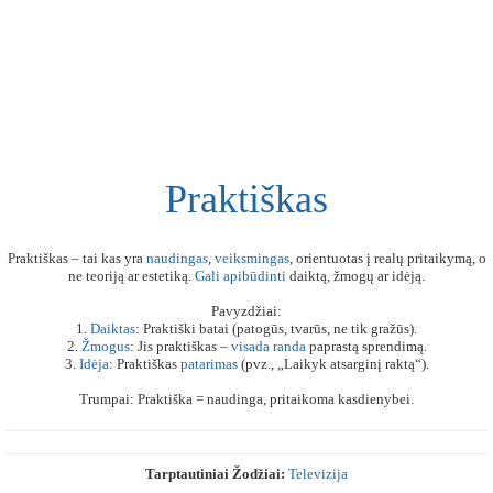
Praktiškas
Praktiškas – tai kas yra
naudingas
,
veiksmingas
, orientuotas į realų pritaikymą, o
ne teoriją ar estetiką.
Gali
apibūdinti
daiktą, žmogų ar idėją.
Pavyzdžiai:
1.
Daiktas
: Praktiški batai (patogūs, tvarūs, ne tik gražūs).
2.
Žmogus
: Jis praktiškas –
visada
randa
paprastą sprendimą.
3.
Idėja
: Praktiškas
patarimas
(pvz., „Laikyk atsarginį raktą“).
Trumpai: Praktiška = naudinga, pritaikoma kasdienybei.
Tarptautiniai Žodžiai:
Televizija