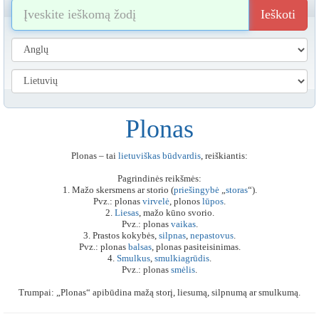
Ieškoti
Plonas
Plonas – tai
lietuviškas
būdvardis
, reiškiantis:
Pagrindinės reikšmės:
1. Mažo skersmens ar storio (
priešingybė
„
storas
“).
Pvz.: plonas
virvelė
, plonos
lūpos
.
2.
Liesas
, mažo kūno svorio.
Pvz.: plonas
vaikas
.
3. Prastos kokybės,
silpnas
,
nepastovus
.
Pvz.: plonas
balsas
, plonas pasiteisinimas.
4.
Smulkus
,
smulkiagrūdis
.
Pvz.: plonas
smėlis
.
Trumpai: „Plonas“ apibūdina mažą storį, liesumą, silpnumą ar smulkumą.