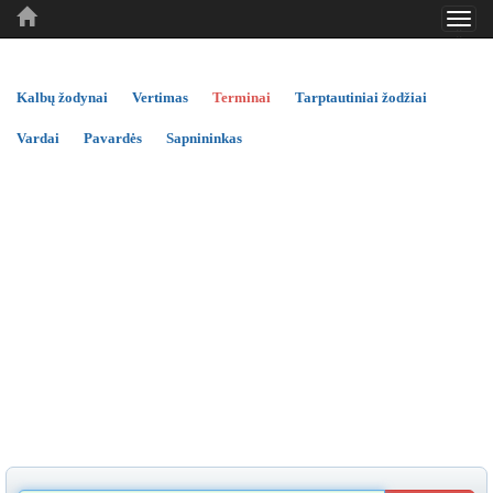
Toggl
..
..
..
navig
Kalbų žodynai
Vertimas
Terminai
Tarptautiniai žodžiai
Vardai
Pavardės
Sapnininkas