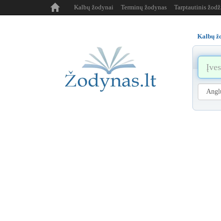
Kalbų žodynai
Terminų žodynas
Tarptautinis žod
Kalbų ž