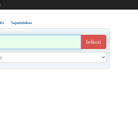
s
ės
Sapnininkas
Ieškoti