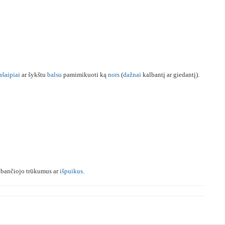
ašaipiai
ar šykštu
balsu
pamimikuoti ką
nors
(
dažnai
kalbantį ar giedantį).
albančiojo trūkumus ar
išpuikus
.