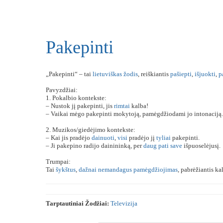
Pakepinti
„Pakepinti“ – tai
lietuviškas
žodis
, reiškiantis
pašiepti
,
išjuokti
,
p
Pavyzdžiai:
1. Pokalbio kontekste:
– Nustok jį pakepinti, jis
rimtai
kalba!
– Vaikai mėgo pakepinti mokytoją, pamėgdžiodami jo intonaciją.
2. Muzikos/giedėjimo kontekste:
– Kai jis pradėjo
dainuoti
,
visi
pradėjo jį
tyliai
pakepinti.
– Ji pakepino radijo dainininką, per
daug
pati
save
išpuoselėjusį.
Trumpai:
Tai
šykštus
,
dažnai
nemandagus
pamėgdžiojimas
, pabrėžiantis k
Tarptautiniai Žodžiai:
Televizija