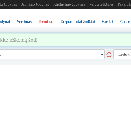
žių žodynas
Jaunimo žodynas
Kirčiavimo žodynas
Vardų reikšmės
Pavardė
odynai
Vertimas
Terminai
Tarptautiniai žodžiai
Vardai
Pavard