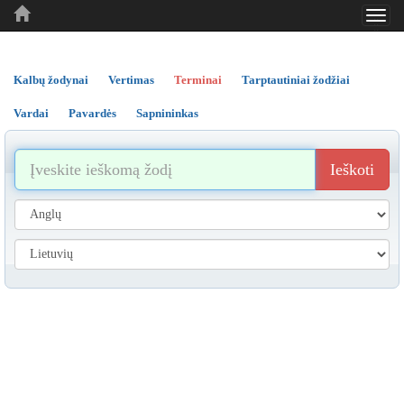
Toggl
..
..
..
navig
Kalbų žodynai
Vertimas
Terminai
Tarptautiniai žodžiai
Vardai
Pavardės
Sapnininkas
Ieškoti