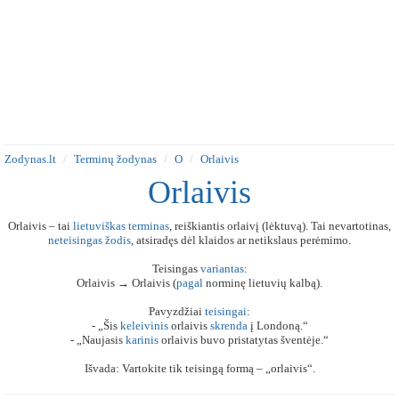
Zodynas.lt
Terminų žodynas
O
Orlaivis
Orlaivis
Orlaivis – tai
lietuviškas
terminas
, reiškiantis orlaivį (lėktuvą). Tai nevartotinas,
neteisingas
žodis
, atsiradęs dėl klaidos ar netikslaus perėmimo.
Teisingas
variantas
:
Orlaivis → Orlaivis (
pagal
norminę lietuvių kalbą).
Pavyzdžiai
teisingai
:
- „Šis
keleivinis
orlaivis
skrenda
į Londoną.“
- „Naujasis
karinis
orlaivis buvo pristatytas šventėje.“
Išvada: Vartokite tik teisingą formą – „orlaivis“.