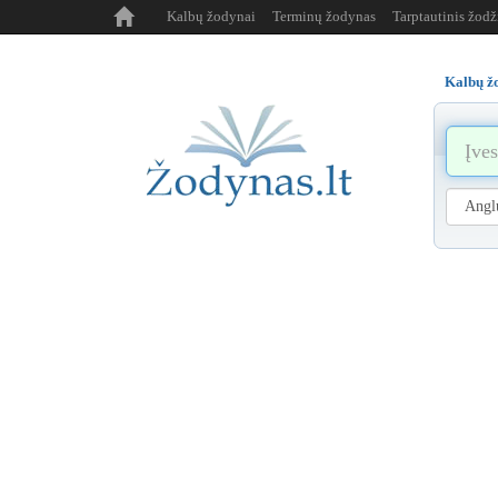
Kalbų žodynai
Terminų žodynas
Tarptautinis žod
Kalbų ž