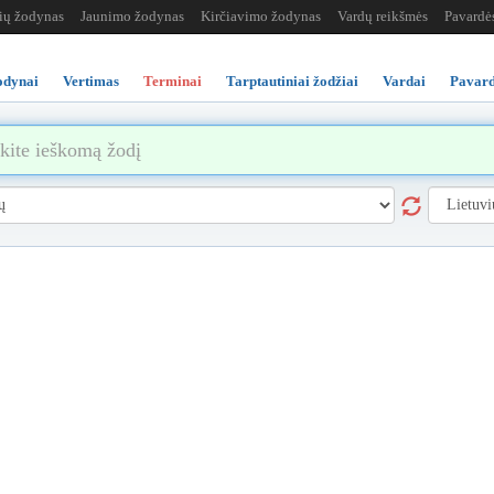
žių žodynas
Jaunimo žodynas
Kirčiavimo žodynas
Vardų reikšmės
Pavardė
odynai
Vertimas
Terminai
Tarptautiniai žodžiai
Vardai
Pavard