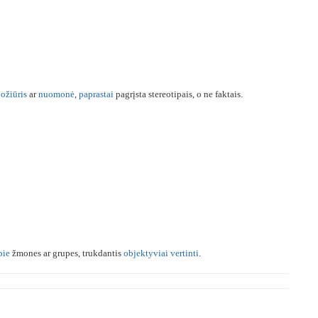
ožiūris
ar
nuomonė
,
paprastai
pagrįsta stereotipais, o ne faktais.
pie
žmones ar grupes, trukdantis
objektyviai
vertinti
.