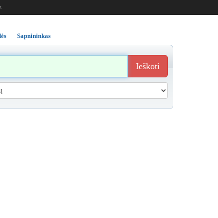
s
ės
Sapnininkas
Ieškoti