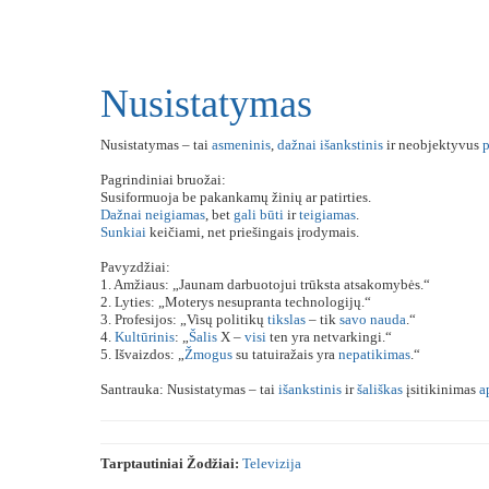
Nusistatymas
Nusistatymas – tai
asmeninis
,
dažnai
išankstinis
ir neobjektyvus
p
Pagrindiniai bruožai:
Susiformuoja be pakankamų žinių ar patirties.
Dažnai
neigiamas
, bet
gali
būti
ir
teigiamas
.
Sunkiai
keičiami, net priešingais įrodymais.
Pavyzdžiai:
1. Amžiaus: „Jaunam darbuotojui trūksta atsakomybės.“
2. Lyties: „Moterys nesupranta technologijų.“
3. Profesijos: „Visų politikų
tikslas
– tik
savo
nauda
.“
4.
Kultūrinis
: „
Šalis
X –
visi
ten yra netvarkingi.“
5. Išvaizdos: „
Žmogus
su tatuiražais yra
nepatikimas
.“
Santrauka: Nusistatymas – tai
išankstinis
ir
šališkas
įsitikinimas
a
Tarptautiniai Žodžiai:
Televizija