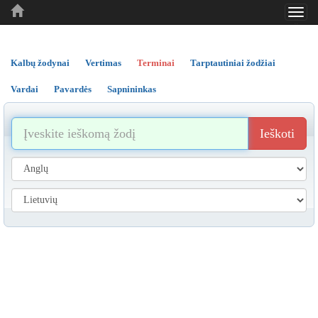
Toggl
..
..
..
navig
Kalbų žodynai
Vertimas
Terminai
Tarptautiniai žodžiai
Vardai
Pavardės
Sapnininkas
Ieškoti