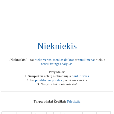
Niekniekis
„Niekniekis“ – tai
nieko
vertas
,
menkas
daiktas
ar
smulkmena
; niekuo
nereikšmingas
dalykas
.
Pavyzdžiai:
1. Nusipirkau keletą niekniekių iš
parduotuvės
.
2. Tas
papildomas
priedas
yra tik niekniekis.
3. Nesigirk tokiu niekniekiu!
Tarptautiniai Žodžiai:
Televizija